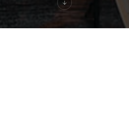
Localización
Corpiño, 36512, Pontevedra
Móbil
686 544 391