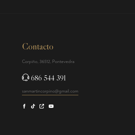
Contacto
Corpiño, 36512, Pontevedra
686 544 391
sanmartincorpino@gmail.com