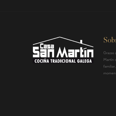
Sob
Grazas a
Martín 
familia
momento