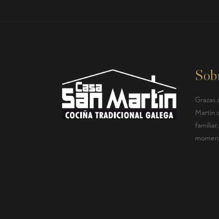
Sob
Grazas a
Martín 
familia
momento