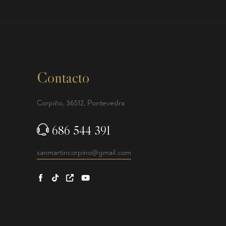
Contacto
Corpiño, 36512, Pontevedra
686 544 391
sanmartincorpino@gmail.com