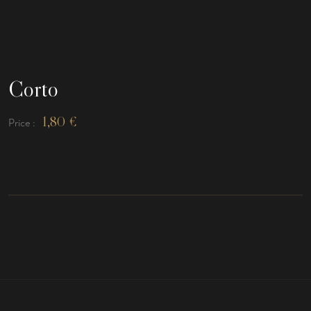
Corto
1,80
€
Price :