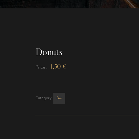
Donuts
1,50
€
Price :
Category:
Bar