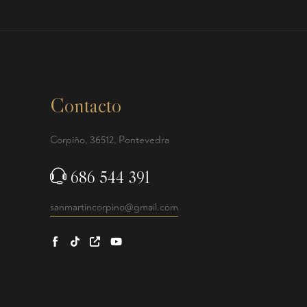
Contacto
Corpiño, 36512, Pontevedra
686 544 391
sanmartincorpino@gmail.com