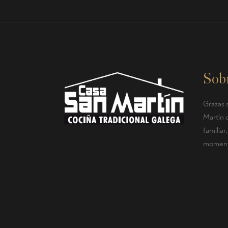
Sob
Grazas a
Martín 
familia
momento