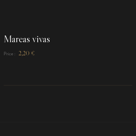
Mareas vivas
2,20
€
Price :