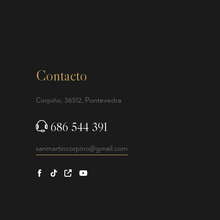
Contacto
Corpiño, 36512, Pontevedra
686 544 391
sanmartincorpino@gmail.com