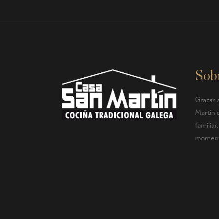
Sob
Grazas a
Martín 
familia
momento