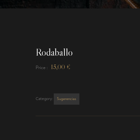
Rodaballo
15,00
€
Price :
Category:
Sugerencias