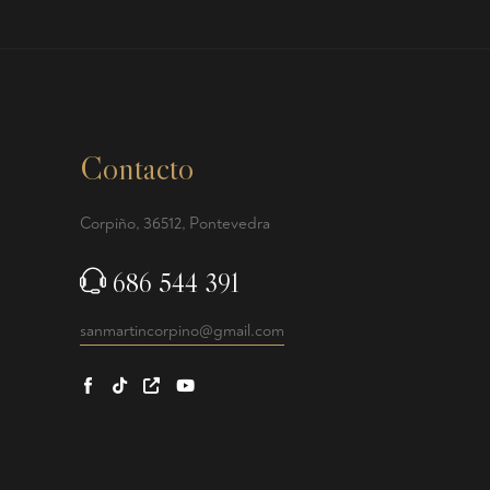
Contacto
Corpiño, 36512, Pontevedra
686 544 391
sanmartincorpino@gmail.com