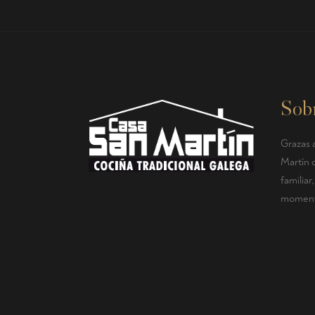
Sob
Grazas a
Martín 
familia
momento