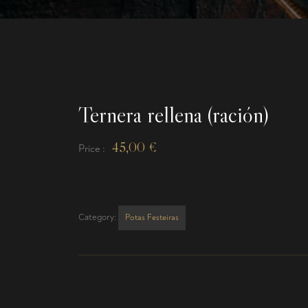
Ternera rellena (ración)
45,00
€
Price :
Category:
Potas Festeiras