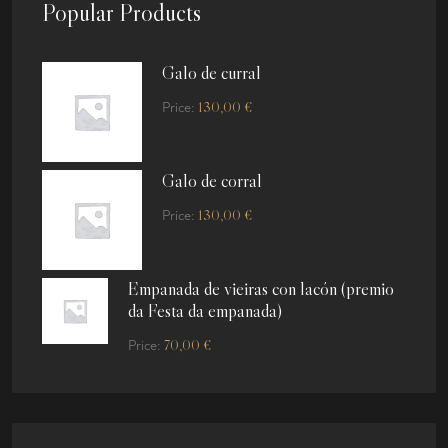
Popular Products
Galo de curral
130,00
€
Price:
Galo de corral
130,00
€
Price:
Empanada de vieiras con lacón (premio
da Festa da empanada)
70,00
€
Price: