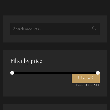
Search
for:
Filter by price
FILTER
Min
Max
0 €
20 €
Price:
—
price
price