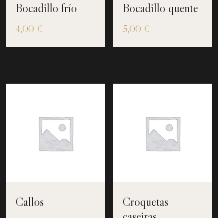
Bocadillo frío
Bocadillo quente
4,00
€
5,00
€
Callos
Croquetas
caseiras